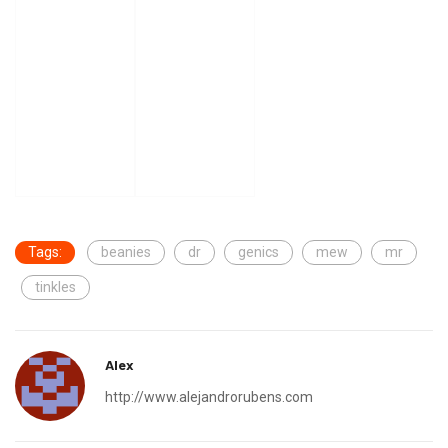
Tags:
beanies
dr
genics
mew
mr
tinkles
Alex
http://www.alejandrorubens.com