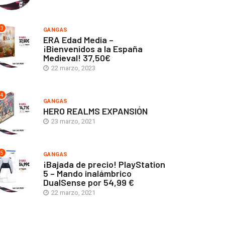
3
GANGAS
ERA Edad Media –
¡Bienvenidos a la España
Medieval! 37,50€
22 marzo, 2023
4
GANGAS
HERO REALMS EXPANSIÓN
23 marzo, 2021
5
GANGAS
¡Bajada de precio! PlayStation
5 – Mando inalámbrico
DualSense por 54,99 €
22 marzo, 2021