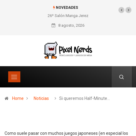
NOVEDADES
26º Salón Manga Jerez
SNES Pixel Book para
los amantes de lo retro
8 agosto, 2026
Home
Noticias
Si queremos Half-Minute…
Como suele pasar con muchos juegos japoneses (en especial los