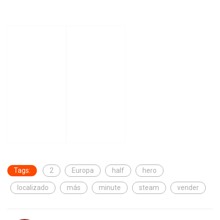
Tags:
2
Europa
half
hero
localizado
más
minute
steam
vender