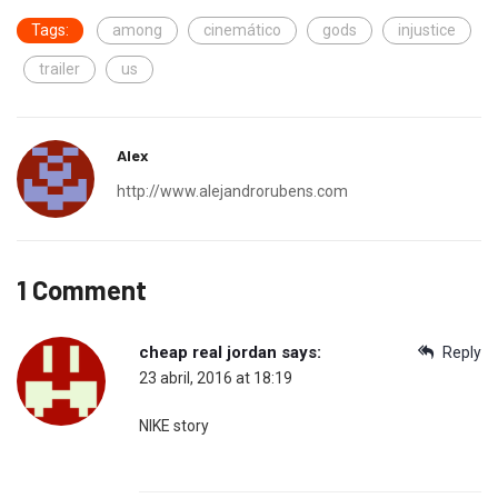
Tags:
among
cinemático
gods
injustice
trailer
us
Alex
http://www.alejandrorubens.com
1 Comment
cheap real jordan
says:
Reply
23 abril, 2016 at 18:19
NIKE story