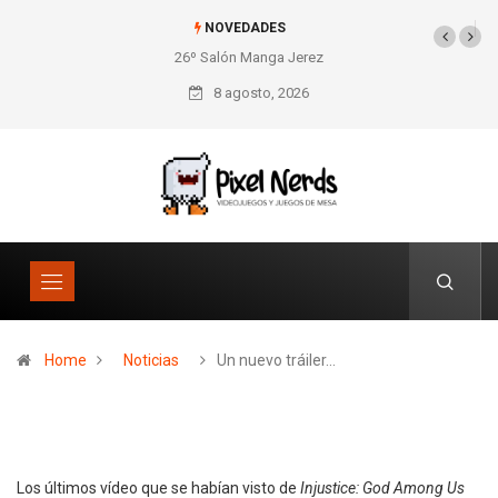
NOVEDADES
26º Salón Manga Jerez
SNES Pixel Book para
los amantes de lo retro
8 agosto, 2026
Home
Noticias
Un nuevo tráiler…
Los últimos vídeo que se habían visto de
Injustice: God Among Us