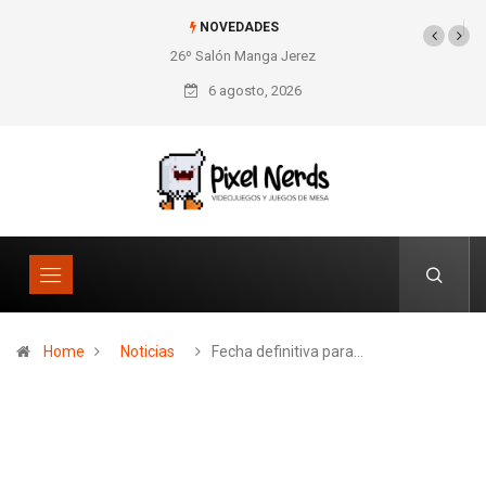
NOVEDADES
26º Salón Manga Jerez
SNES Pixel Book para
los amantes de lo retro
6 agosto, 2026
Home
Noticias
Fecha definitiva para…