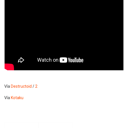
Vía
Destructoid
/
2
Vía
Kotaku