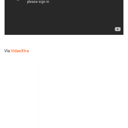
Vía
VidaeXtra