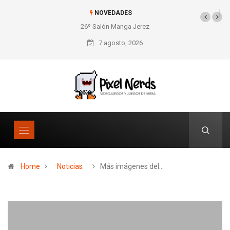
NOVEDADES
26º Salón Manga Jerez
SNES Pixel Book para
los amantes de lo retro
7 agosto, 2026
Home
Noticias
Más imágenes del…