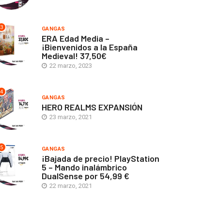
3
GANGAS
ERA Edad Media –
¡Bienvenidos a la España
Medieval! 37,50€
22 marzo, 2023
4
GANGAS
HERO REALMS EXPANSIÓN
23 marzo, 2021
5
GANGAS
¡Bajada de precio! PlayStation
5 – Mando inalámbrico
DualSense por 54,99 €
22 marzo, 2021