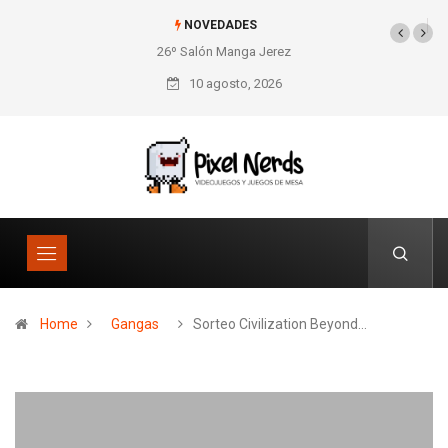
NOVEDADES
26º Salón Manga Jerez
SNES Pixel Book para
los amantes de lo retro
10 agosto, 2026
Home
Gangas
Sorteo Civilization Beyond…