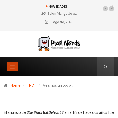
NOVEDADES
26º Salón Manga Jerez
SNES Pixel Book para
los amantes de lo retro
6 agosto, 2026
Home
PC
Veamos un poco…
El anuncio de
Star Wars Battlefront 3
en el E3 de hace dos años fue