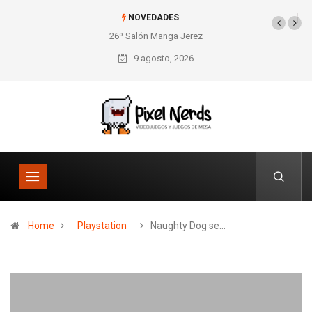
NOVEDADES
26º Salón Manga Jerez
SNES Pixel Book para
los amantes de lo retro
9 agosto, 2026
Home
Playstation
Naughty Dog se…