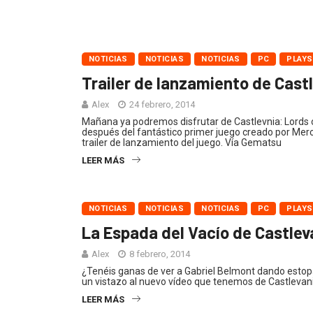
NOTICIAS
NOTICIAS
NOTICIAS
PC
PLAYS
Trailer de lanzamiento de Cast
Alex
24 febrero, 2014
Mañana ya podremos disfrutar de Castlevnia: Lords 
después del fantástico primer juego creado por Mer
trailer de lanzamiento del juego. Vía Gematsu
LEER MÁS
NOTICIAS
NOTICIAS
NOTICIAS
PC
PLAYS
La Espada del Vacío de Castlev
Alex
8 febrero, 2014
¿Tenéis ganas de ver a Gabriel Belmont dando estop
un vistazo al nuevo vídeo que tenemos de Castlevani
LEER MÁS