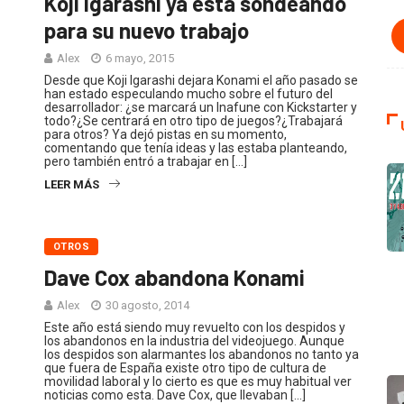
Koji Igarashi ya está sondeando
para su nuevo trabajo
Alex
6 mayo, 2015
Desde que Koji Igarashi dejara Konami el año pasado se
han estado especulando mucho sobre el futuro del
desarrollador: ¿se marcará un Inafune con Kickstarter y
todo?¿Se centrará en otro tipo de juegos?¿Trabajará
para otros? Ya dejó pistas en su momento,
comentando que tenía ideas y las estaba planteando,
pero también entró a trabajar en […]
LEER MÁS
OTROS
Dave Cox abandona Konami
Alex
30 agosto, 2014
Este año está siendo muy revuelto con los despidos y
los abandonos en la industria del videojuego. Aunque
los despidos son alarmantes los abandonos no tanto ya
que fuera de España existe otro tipo de cultura de
movilidad laboral y lo cierto es que es muy habitual ver
noticias como esta. Dave Cox, que llevaban […]