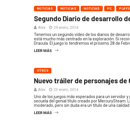
NOTICIAS
NOTICIAS
NOTICIAS
PC
PLAYS
Segundo Diario de desarrollo d
Alex
29 enero, 2014
Tenemos un segundo vídeo de los diarios de desarrol
está mucho más centrado en la exploración. Si recor
Dracula. El juego lo tendremos el próximo 28 de Febr
LEER MÁS
OTROS
Nuevo tráiler de personajes de
Alex
23 enero, 2014
Uno de los juegos más esperados para un servidor y 
secuela del genial título creado por MercurySteam. Lo
moderado, pero sin duda era un título de una calidad
LEER MÁS