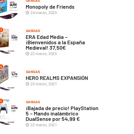
GANGAS
Monopoly de Friends
24 marzo, 2023
3
GANGAS
ERA Edad Media –
¡Bienvenidos a la España
Medieval! 37,50€
22 marzo, 2023
4
GANGAS
HERO REALMS EXPANSIÓN
23 marzo, 2021
5
GANGAS
¡Bajada de precio! PlayStation
5 – Mando inalámbrico
DualSense por 54,99 €
22 marzo, 2021