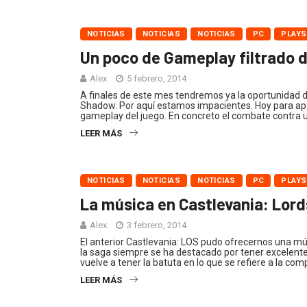
NOTICIAS
NOTICIAS
NOTICIAS
PC
PLAYS
Un poco de Gameplay filtrado d
Alex
5 febrero, 2014
A finales de este mes tendremos ya la oportunidad de 
Shadow. Por aquí estamos impacientes. Hoy para apa
gameplay del juego. En concreto el combate contra 
LEER MÁS
NOTICIAS
NOTICIAS
NOTICIAS
PC
PLAYS
La música en Castlevania: Lor
Alex
3 febrero, 2014
El anterior Castlevania: LOS pudo ofrecernos una mús
la saga siempre se ha destacado por tener excelent
vuelve a tener la batuta en lo que se refiere a la com
LEER MÁS