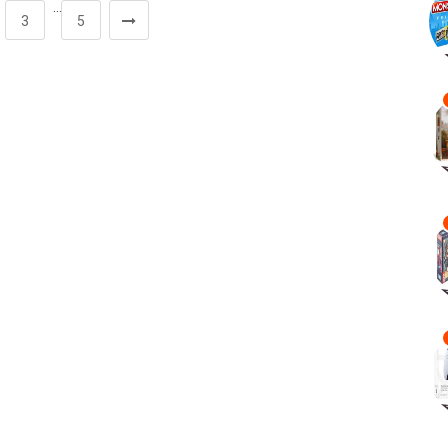
…
3
5