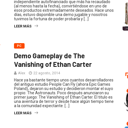
independiente autofinanciado que más ha recaudado
(al menos hasta la fecha), convirtiéndose en uno de
esos productos extremadamente deseados. Hace unos
días, estuvo disponible una demo jugable y nosotros
tuvimos la fortuna de poder probarla y […]
LEER MÁS
PC
Demo Gameplay de The
Vanishing of Ethan Carter
Alex
22 agosto, 2014
Hace ya bastante tiempo unos cuantos desarrolladores
del antiguo estudio People Can Fly (ahora Epic Games
Poland), dejaron su estudio y decidieron montar el suyo
propio: The Astronauts. Poco después anunciaron su
primer juego: The Vanishing of Ethan Carter. El titulo es
una aventura de terror y desde hace algún tiempo tiene
a la comunidad expectante. […]
LEER MÁS