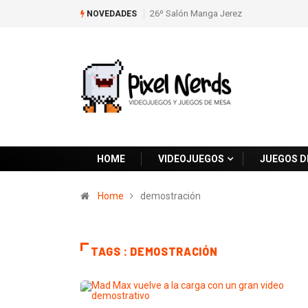
26º Salón Manga Jerez
SNES Pixel Book para
NOVEDADES
los amantes de lo retro
HOME
VIDEOJUEGOS
JUEGOS D
Home
demostración
TAGS : DEMOSTRACIÓN