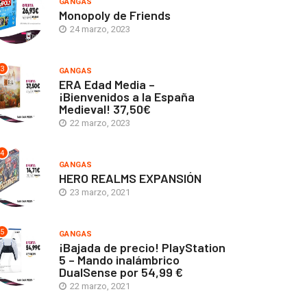
GANGAS
Monopoly de Friends
24 marzo, 2023
3
GANGAS
ERA Edad Media –
¡Bienvenidos a la España
Medieval! 37,50€
22 marzo, 2023
4
GANGAS
HERO REALMS EXPANSIÓN
23 marzo, 2021
5
GANGAS
¡Bajada de precio! PlayStation
5 – Mando inalámbrico
DualSense por 54,99 €
22 marzo, 2021