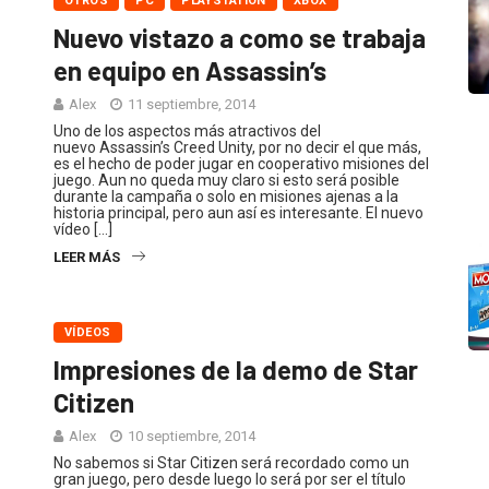
OTROS
PC
PLAYSTATION
XBOX
Nuevo vistazo a como se trabaja
en equipo en Assassin’s
Alex
11 septiembre, 2014
Uno de los aspectos más atractivos del
nuevo Assassin’s Creed Unity, por no decir el que más,
es el hecho de poder jugar en cooperativo misiones del
juego. Aun no queda muy claro si esto será posible
durante la campaña o solo en misiones ajenas a la
historia principal, pero aun así es interesante. El nuevo
vídeo […]
LEER MÁS
VÍDEOS
Impresiones de la demo de Star
Citizen
Alex
10 septiembre, 2014
No sabemos si Star Citizen será recordado como un
gran juego, pero desde luego lo será por ser el título