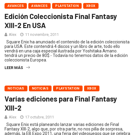
AVANCES
AVANCES
PLAYSTATION
XBOX
Edición Coleccionista Final Fantasy
XIII-2 En USA
Alex
11 noviembre, 2011
Square Enix ha anunciado el contenido de la edición coleccionista
para USA. Este contendrá 4 discos y un libro de arte, todo ello
vendrá en una caja especial ilustrada por Yoshitaka Amano.
tendrá un precio de 80$.- Todavía no tenemos datos de la edición
coleccionista Europea.
LEER MÁS
NOTICIAS
NOTICIAS
PLAYSTATION
XBOX
Varías ediciones para Final Fantasy
XIII-2
Alex
17 octubre, 2011
Square Enix está planeando lanzar varias ediciones de Final
Fantasy XIII-2, algo que, por otra parte, no nos pilla de sorpresa,
además, la EB Expo 2011, una feria del videojuegos que se celebra