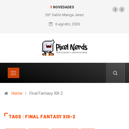
NOVEDADES
26º Salón Manga Jerez
SNES Pixel Book para
los amantes de lo retro
6 agosto, 2026
Home
Final Fantasy XIII-2
TAGS : FINAL FANTASY XIII-2