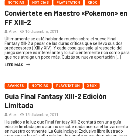
NOTICIAS
NOTICIAS
PLAYSTATION
XBOX
Conviértete en Maestro «Pokemon» en
FF XIII-2
Alex
16 diciembre, 2011
Últimamente se está hablando mucho sobre el nuevo Final
Fantasy XIII-2 a pesar de las duras críticas que se llevo sus dos
predecesores ( XIII y XIV). Y cada cosa que sale al respecto del
juego siempre es interesante y lo suficientemente rica como para
que nos atraiga un poco más. Quizás su nueva aportación […]
LEER MÁS
AVANCES
NOTICIAS
PLAYSTATION
XBOX
Guía Final Fantasy XIII-2 Edición
Limitada
Alex
15 diciembre, 2011
Ha salido a la luz que Final fantasy XIII-2 contará con una guía
edición limitada pero aún no se sabe nada acerca el lanzamiento
en nuestro continente. La Guía Incluye: Exclusivo libro ilustrado
impreso en la más alta calidad de papel y encuadernado en tapa