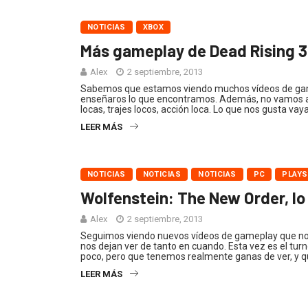
NOTICIAS
XBOX
Más gameplay de Dead Rising 3
Alex
2 septiembre, 2013
Sabemos que estamos viendo muchos vídeos de game
enseñaros lo que encontramos. Además, no vamos a 
locas, trajes locos, acción loca. Lo que nos gusta vay
LEER MÁS
NOTICIAS
NOTICIAS
NOTICIAS
PC
PLAYS
Wolfenstein: The New Order, lo
Alex
2 septiembre, 2013
Seguimos viendo nuevos vídeos de gameplay que n
nos dejan ver de tanto en cuando. Esta vez es el tur
poco, pero que tenemos realmente ganas de ver, y 
LEER MÁS