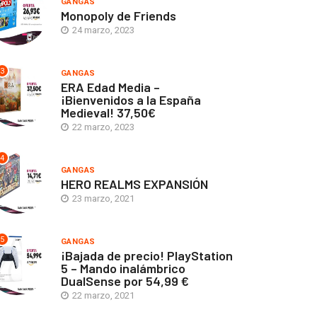
GANGAS
Monopoly de Friends
24 marzo, 2023
3
GANGAS
ERA Edad Media –
¡Bienvenidos a la España
Medieval! 37,50€
22 marzo, 2023
4
GANGAS
HERO REALMS EXPANSIÓN
23 marzo, 2021
5
GANGAS
¡Bajada de precio! PlayStation
5 – Mando inalámbrico
DualSense por 54,99 €
22 marzo, 2021