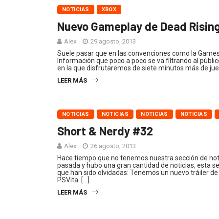
NOTICIAS
XBOX
Nuevo Gameplay de Dead Risin
Alex
29 agosto, 2013
Suele pasar que en las convenciones como la Game
Información que poco a poco se va filtrando al públ
en la que disfrutaremos de siete minutos más de ju
LEER MÁS
NOTICIAS
NOTICIAS
NOTICIAS
NOTICIAS
Short & Nerdy #32
Alex
26 agosto, 2013
Hace tiempo que no tenemos nuestra sección de not
pasada y hubo una gran cantidad de noticias, esta
que han sido olvidadas: Tenemos un nuevo tráiler d
PSVita. […]
LEER MÁS