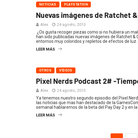
NOTICIAS
PLAYSTATION
Nuevas imágenes de Ratchet &
Alex
24 agosto, 2013
¿Os gusta recoger piezas como si no hubiera un ma
han sido publicadas nuevas imágenes de Ratchet & Cla
entornos muy coloridos y repletos de efectos de luz.
LEER MÁS
OTROS
VÍDEOS
Pixel Nerds Podcast 2# -Tie
Alex
24 agosto, 2013
Ya tenemos nuestro segundo episodio del Pixel Ner
las noticias que mas han destacado de la GamesCom, a
semanal hablaremos de la beta del Pay Day 2 y en la
LEER MÁS