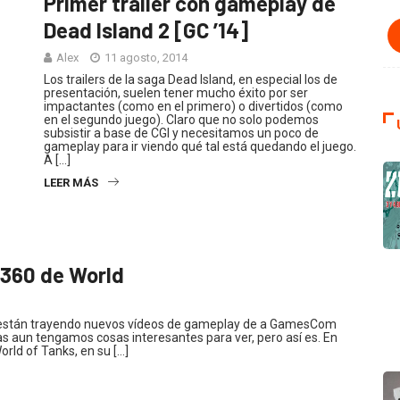
Primer trailer con gameplay de
Dead Island 2 [GC ’14]
Alex
11 agosto, 2014
Los trailers de la saga Dead Island, en especial los de
presentación, suelen tener mucho éxito por ser
impactantes (como en el primero) o divertidos (como
en el segundo juego). Claro que no solo podemos
subsistir a base de CGI y necesitamos un poco de
gameplay para ir viendo qué tal está quedando el juego.
A […]
LEER MÁS
x 360 de World
s están trayendo nuevos vídeos de gameplay de a GamesCom
ras aun tengamos cosas interesantes para ver, pero así es. En
rld of Tanks, en su […]