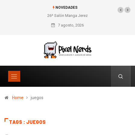
NOVEDADES
26º Salón Manga Jerez
SNES Pixel Book para
los amantes de lo retro
7 agosto, 2026
Home
juegos
TAGS : JUEGOS