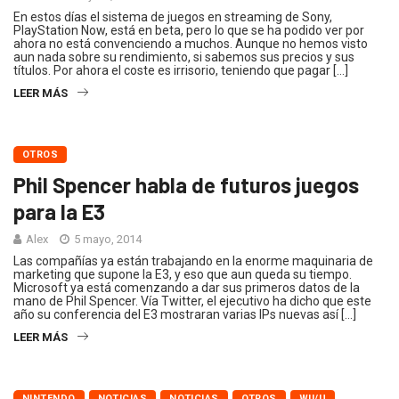
En estos días el sistema de juegos en streaming de Sony,
PlayStation Now, está en beta, pero lo que se ha podido ver por
ahora no está convenciendo a muchos. Aunque no hemos visto
aun nada sobre su rendimiento, si sabemos sus precios y sus
títulos. Por ahora el coste es irrisorio, teniendo que pagar […]
LEER MÁS
OTROS
Phil Spencer habla de futuros juegos
para la E3
Alex
5 mayo, 2014
Las compañías ya están trabajando en la enorme maquinaria de
marketing que supone la E3, y eso que aun queda su tiempo.
Microsoft ya está comenzando a dar sus primeros datos de la
mano de Phil Spencer. Vía Twitter, el ejecutivo ha dicho que este
año su conferencia del E3 mostraran varias IPs nuevas así […]
LEER MÁS
NINTENDO
NOTICIAS
NOTICIAS
OTROS
WII/U