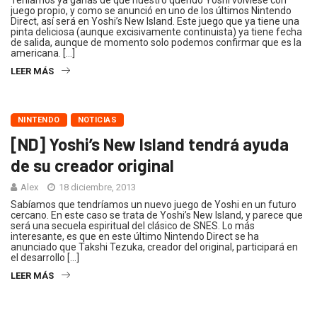
Teníamos ya ganas de que nuestro querido Yoshi volviese con
juego propio, y como se anunció en uno de los últimos Nintendo
Direct, así será en Yoshi’s New Island. Este juego que ya tiene una
pinta deliciosa (aunque excisivamente continuista) ya tiene fecha
de salida, aunque de momento solo podemos confirmar que es la
americana. […]
LEER MÁS
NINTENDO
NOTICIAS
[ND] Yoshi’s New Island tendrá ayuda
de su creador original
Alex
18 diciembre, 2013
Sabíamos que tendríamos un nuevo juego de Yoshi en un futuro
cercano. En este caso se trata de Yoshi’s New Island, y parece que
será una secuela espiritual del clásico de SNES. Lo más
interesante, es que en este último Nintendo Direct se ha
anunciado que Takshi Tezuka, creador del original, participará en
el desarrollo […]
LEER MÁS