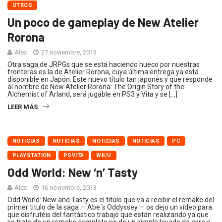
OTROS
Un poco de gameplay de New Atelier
Rorona
Alex
27 noviembre, 2013
Otra saga de JRPGs que se está haciendo hueco por nuestras
fronteras es la de Atelier Rorona, cuya última entrega ya está
disponible en Japón. Este nuevo título tan japonés y que responde
al nombre de New Atelier Rorona: The Origin Story of the
Alchemist of Arland, será jugable en PS3 y Vita y se […]
LEER MÁS
NOTICIAS
NOTICIAS
NOTICIAS
NOTICIAS
PC
PLAYSTATION
PSVITA
WII/U
Odd World: New ‘n’ Tasty
Alex
16 noviembre, 2013
Odd World: New and Tasty es el titulo que va a recibir el remake del
primer titulo de la saga — Abe´s Oddyssey — os dejo un vídeo para
que disfrutéis del fantástico trabajo que están realizando ya que