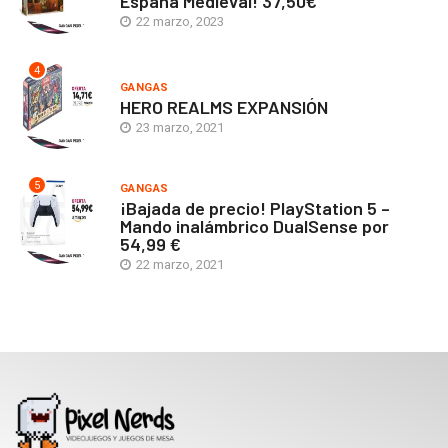
España Medieval! 37,50€
22 marzo, 2023
4
GANGAS
HERO REALMS EXPANSIÓN
23 marzo, 2021
5
GANGAS
¡Bajada de precio! PlayStation 5 –
Mando inalámbrico DualSense por
54,99 €
22 marzo, 2021