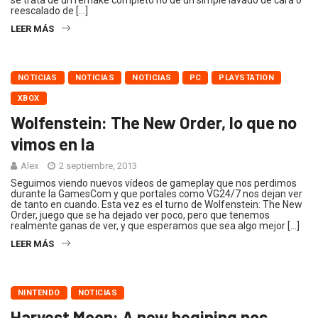
se trata de un remake completo no de un simple lavado de cara o
reescalado de […]
LEER MÁS
NOTICIAS
NOTICIAS
NOTICIAS
PC
PLAYSTATION
XBOX
Wolfenstein: The New Order, lo que no
vimos en la
Alex
2 septiembre, 2013
Seguimos viendo nuevos vídeos de gameplay que nos perdimos
durante la GamesCom y que portales como VG24/7 nos dejan ver
de tanto en cuando. Esta vez es el turno de Wolfenstein: The New
Order, juego que se ha dejado ver poco, pero que tenemos
realmente ganas de ver, y que esperamos que sea algo mejor […]
LEER MÁS
NINTENDO
NOTICIAS
Harvest Moon: A new begining nos