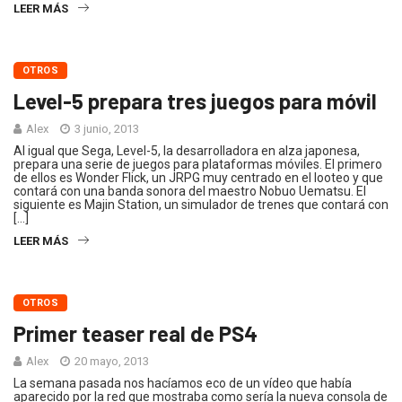
LEER MÁS
OTROS
Level-5 prepara tres juegos para móvil
Alex
3 junio, 2013
Al igual que Sega, Level-5, la desarrolladora en alza japonesa,
prepara una serie de juegos para plataformas móviles. El primero
de ellos es Wonder Flick, un JRPG muy centrado en el looteo y que
contará con una banda sonora del maestro Nobuo Uematsu. El
siguiente es Majin Station, un simulador de trenes que contará con
[…]
LEER MÁS
OTROS
Primer teaser real de PS4
Alex
20 mayo, 2013
La semana pasada nos hacíamos eco de un vídeo que había
aparecido por la red que mostraba como sería la nueva consola de