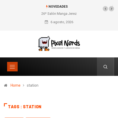
NOVEDADES
26º Salón Manga Jerez
SNES Pixel Book para
los amantes de lo retro
6 agosto, 2026
Home
station
TAGS : STATION