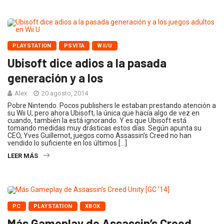
PLAYSTATION
PSVITA
WII/U
Ubisoft dice adios a la pasada
generación y a los
Alex
20 agosto, 2014
Pobre Nintendo. Pocos publishers le estaban prestando atención a
su Wii U, pero ahora Ubisoft, la única que hacía algo de vez en
cuando, también la está ignorando. Y es que Ubisoft está
tomando medidas muy drásticas estos días. Según apunta su
CEO, Yves Guillemot, juegos como Assassin’s Creed no han
vendido lo suficiente en los últimos […]
LEER MÁS
PC
PLAYSTATION
XBOX
Más Gameplay de Assassin’s Creed