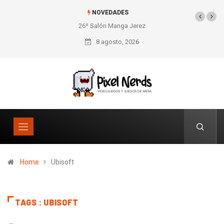
NOVEDADES
26º Salón Manga Jerez
SNES Pixel Book para
los amantes de lo retro
8 agosto, 2026
Home
Ubisoft
TAGS : UBISOFT