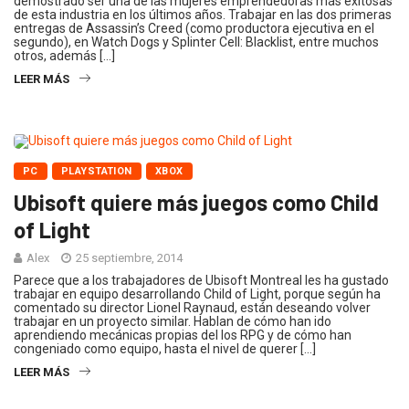
demostrado ser una de las mujeres emprendedoras más exitosas
de esta industria en los últimos años. Trabajar en las dos primeras
entregas de Assassin’s Creed (como productora ejecutiva en el
segundo), en Watch Dogs y Splinter Cell: Blacklist, entre muchos
otros, además […]
LEER MÁS
PC
PLAYSTATION
XBOX
Ubisoft quiere más juegos como Child
of Light
Alex
25 septiembre, 2014
Parece que a los trabajadores de Ubisoft Montreal les ha gustado
trabajar en equipo desarrollando Child of Light, porque según ha
comentado su director Lionel Raynaud, están deseando volver
trabajar en un proyecto similar. Hablan de cómo han ido
aprendiendo mecánicas propias del los RPG y de cómo han
congeniado como equipo, hasta el nivel de querer […]
LEER MÁS