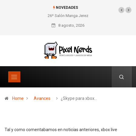
NOVEDADES
26º Salón Manga Jerez
SNES Pixel Book para
los amantes de lo retro
8 agosto, 2026
Home
Avances
¿Skype para xbox…
Tal y como comentabamos en noticias anteriores, xbox live