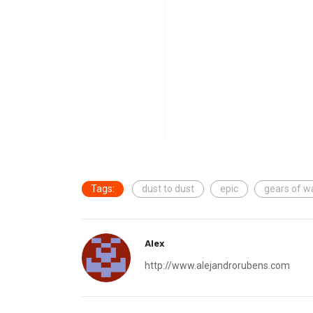
Tags:
dust to dust
epic
gears of w
Alex
http://www.alejandrorubens.com