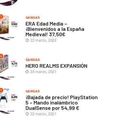
3
GANGAS
ERA Edad Media –
¡Bienvenidos a la España
Medieval! 37,50€
22 marzo, 2023
4
GANGAS
HERO REALMS EXPANSIÓN
23 marzo, 2021
5
GANGAS
¡Bajada de precio! PlayStation
5 – Mando inalámbrico
DualSense por 54,99 €
22 marzo, 2021