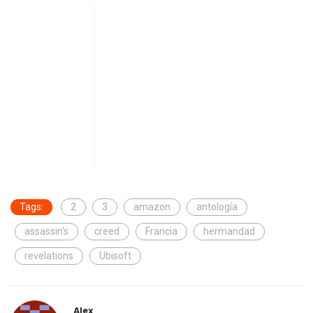
Tags:
2
3
amazon
antología
assassin's
creed
Francia
hermandad
revelations
Ubisoft
Alex