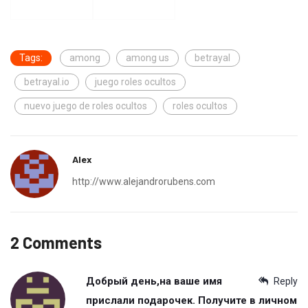
Tags:
among
among us
betrayal
betrayal.io
juego roles ocultos
nuevo juego de roles ocultos
roles ocultos
Alex
http://www.alejandrorubens.com
2 Comments
Добрый день,на ваше имя
Reply
прислали подарочек. Получите в личном