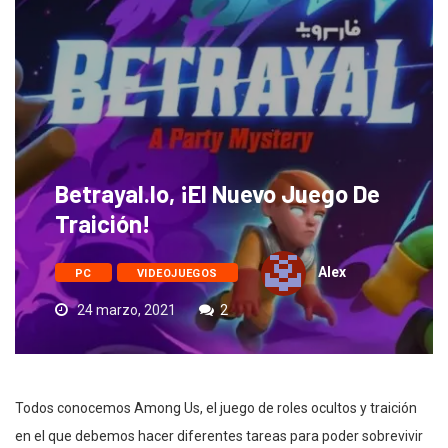
Betrayal.io, ¡el Nuevo Juego De
Traición!
Alex
PC
VIDEOJUEGOS
24 marzo, 2021
2
Todos conocemos Among Us, el juego de roles ocultos y traición
en el que debemos hacer diferentes tareas para poder sobrevivir