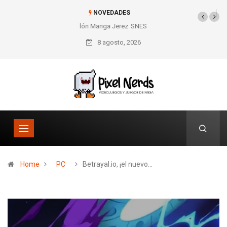
NOVEDADES
SNES Pixel Book para los amantes de lo retro
8 agosto, 2026
Home
PC
Betrayal.io, ¡el nuevo…