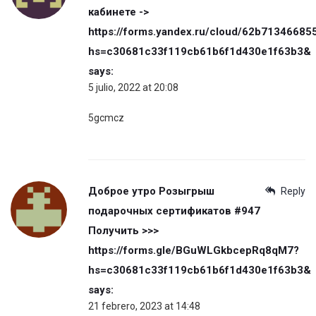
кабинете ->
https://forms.yandex.ru/cloud/62b7134668
hs=c30681c33f119cb61b6f1d430e1f63b3&
says:
5 julio, 2022 at 20:08
5gcmcz
Доброе утро Розыгрыш
Reply
подарочных сертификатов #947
Получить >>>
https://forms.gle/BGuWLGkbcepRq8qM7?
hs=c30681c33f119cb61b6f1d430e1f63b3&
says:
21 febrero, 2023 at 14:48